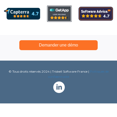
Demander une démo
© Tous droits réservés 2024 | Triskell Software France |
P
olitiques de
confidentialité