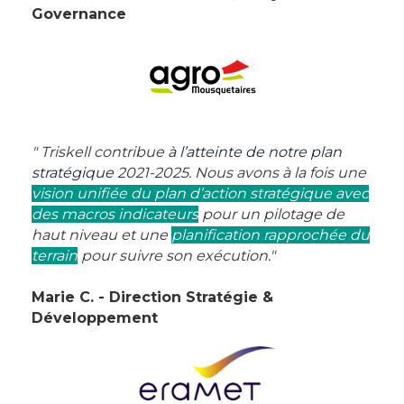
Governance
" Triskell contribue
à l’atteinte de notre plan
stratégique
2021-2025. Nous avons à la fois une
vision unifiée du plan d’action stratégique avec
des macros indicateurs
pour un pilotage de
haut niveau et une
planification rapprochée du
terrain
pour suivre son exécution."
Marie C. - Direction Stratégie &
Développement