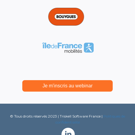
Je m'inscris au webinar
© Tous droits réservés 2023 | Triskell Software France |
P
olitiques de
confidentialité